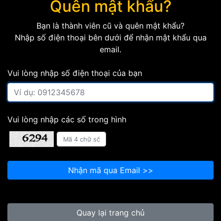
Quên mật khẩu?
Bạn là thành viên cũ và quên mật khẩu?
Nhập số điện thoại bên dưới để nhận mật khẩu qua
email.
Vui lòng nhập số điện thoại của bạn
Vui lòng nhập các số trong hình
Nhận mã qua Email >>
Quay lại trang chủ